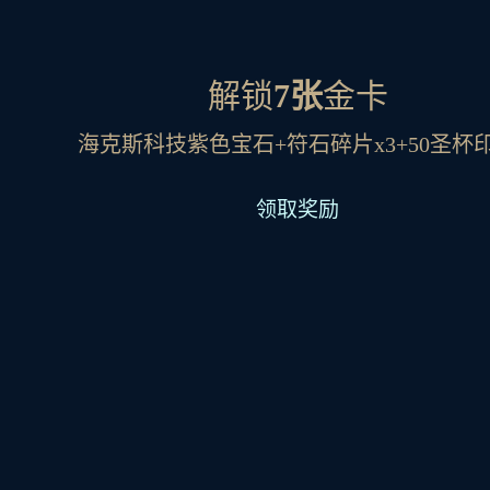
解锁
7张
金卡
海克斯科技紫色宝石+符石碎片x3+50圣杯
领取奖励