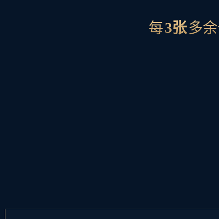
每
3张
多余
龙血武
已拥有：0