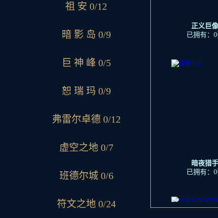
祖 安 0/12
正义巨
暗 影 岛 0/9
已拥有：0
巨 神 峰 0/5
恕 瑞 玛 0/9
弗雷尔卓德 0/12
虚空之地 0/7
暗夜猎
已拥有：0
班德尔城 0/6
符文之地 0/24