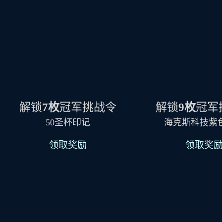
解锁
7枚
冠军挑战令
解锁
9枚
冠军
50圣杯印记
海克斯科技紫
领取奖励
领取奖