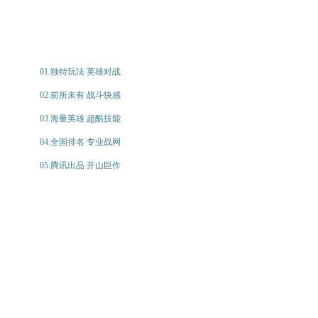
01.独特玩法 英雄对战
02.前所未有 战斗快感
03.海量英雄 超酷技能
04.全国排名 专业战网
05.腾讯出品 开山巨作