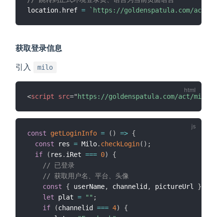
location
.
href 
=
`
https://goldenspatula.com/act/au
获取登录信息
引入
milo
<
script
src
=
"
https://goldenspatula.com/act/milo-n
const
getLoginInfo
=
(
)
=>
{
const
 res 
=
 Milo
.
checkLogin
(
)
;
if
(
res
.
iRet 
===
0
)
{
// 已登录
// 获取用户名、平台、头像
const
{
 userName
,
 channelid
,
 pictureUrl 
}
=
 r
let
 plat 
=
""
;
if
(
channelid 
===
4
)
{