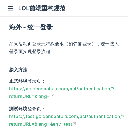
LOL前端重构规范
海外 - 统一登录
如果活动页登录无特殊要求（如弹窗登录），统一接入
登录页实现登录流程
接入方法
正式环境
登录页：
https://goldenspatula.com/act/authentication/?
returnURL=&lang=
测试环境
登录页：
https://test.goldenspatula.com/act/authentication/?
returnURL=&lang=&env=test